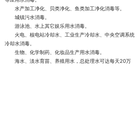
水产加工净化、贝类净化、鱼类加工净化消毒等。
城镇污水消毒。
游泳池、水上其它娱乐用水消毒。
火电、核电站冷却水、工业生产冷却水、中央空调系统
冷却水消毒。
生物、化学制药、化妆品生产用水消毒。
海水、淡水育苗、养殖用水，总处理水可达每天20万
吨以上。
维护
1、石英管的拆卸；先关闭电源，打开消毒器两侧护
盖，取出灯管，卸下两端压盖，取出水封座内的“O”型胶
圈，再慢慢抽出石英管。2、石英管的组装：操作人员不要
直接用手接触石英管表面，以免弄脏而影响透明度，将石英
管对正两端水封孔位，插入石英管，两端余量要相等，套入
“O”型胶圈，慢慢均匀拧紧压盖，力度不能过大，以免造成