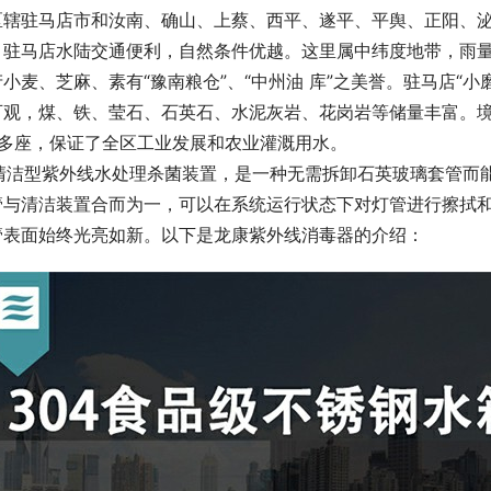
辖驻马店市和汝南、确山、上蔡、西平、遂平、平舆、正阳、泌阳
　驻马店水陆交通便利，自然条件优越。这里属中纬度地带，雨
小麦、芝麻、素有“豫南粮仓”、“中州油 库”之美誉。驻马店“
可观，煤、铁、莹石、石英石、水泥灰岩、花岗岩等储量丰富。境
0多座，保证了全区工业发展和农业灌溉用水。
   自清洁型紫外线水处理杀菌装置，是一种无需拆卸石英玻璃套
管与清洁装置合而为一，可以在系统运行状态下对灯管进行擦拭
管表面始终光亮如新。以下是龙康紫外线消毒器的介绍：