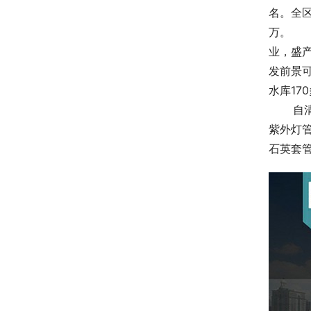
名。全区
万。　
业，盛产
发前景
水库17
    
紫外灯
石英套