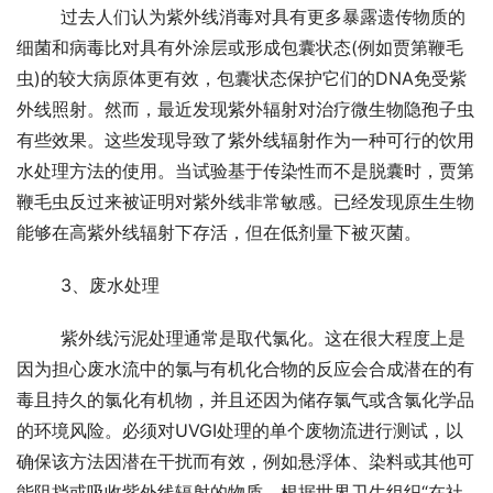
	过去人们认为紫外线消毒对具有更多暴露遗传物质的
细菌和病毒比对具有外涂层或形成包囊状态(例如贾第鞭毛
虫)的较大病原体更有效，包囊状态保护它们的DNA免受紫
外线照射。然而，最近发现紫外辐射对治疗微生物隐孢子虫
有些效果。这些发现导致了紫外线辐射作为一种可行的饮用
水处理方法的使用。当试验基于传染性而不是脱囊时，贾第
鞭毛虫反过来被证明对紫外线非常敏感。已经发现原生生物
能够在高紫外线辐射下存活，但在低剂量下被灭菌。
	3、废水处理
	紫外线污泥处理通常是取代氯化。这在很大程度上是
因为担心废水流中的氯与有机化合物的反应会合成潜在的有
毒且持久的氯化有机物，并且还因为储存氯气或含氯化学品
的环境风险。必须对UVGI处理的单个废物流进行测试，以
确保该方法因潜在干扰而有效，例如悬浮体、染料或其他可
能阻挡或吸收紫外线辐射的物质。根据世界卫生组织“在社