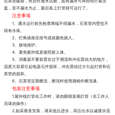
石英管破裂，而后作通水试验，如有漏水可再轻轻拧紧压
盖，至不漏水为止，最后装上灯管就可运行了。
注意事项
1、通水运行前先检查两端不得漏水，石英管内壁也不
得有水珠。
2、灯角插座应按号或按颜色插入。
3、接地保护。
4、避免紫外线直接照射人体。
5、消毒器不要装置在过于潮湿和冲击震动大的地方，
湿度大容易引起电器元件损坏，冲击震动过大引起灯管和石
英管的损坏。
6、石英管定期擦洗，擦洗时使用酒精作擦洗液。
包装注意事项
1.紫外线灯管在工作时，请勿眼睛直视灯管（非工作人
员请勿操作）
2.如采垂直安装，请采低位进水，高位出水以减缓水流