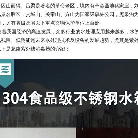
名因山而得。吕梁是著名的革命老区，境内有革命圣地蔡家崖，
风景名胜区，交城山、关帝山、方山为国家级森林公园，庞泉沟
园，另有省级及省以下重点文物保护单位上百处。
      随着我国经济的高速发展，众多行业的水处理应用越来越多
低残留、低耗能是未来水处理技术及设备的发展趋势，尤其是紫
以下是龙康紫外线消毒器的介绍：