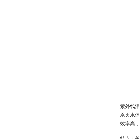
紫外线消
杀灭水
效率高
特点：