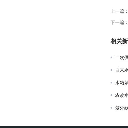
上一篇
下一篇
相关新
二次
自来
水箱
农改
紫外