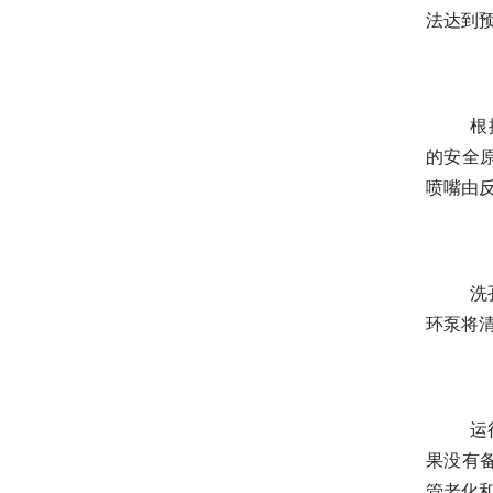
法达到
根
的安全
喷嘴由
洗
环泵将
运
果没有
管老化