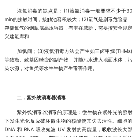
	液氯消毒的缺点是：(1)液氯消毒一般要求不少于30 
min的接触时间，接触池容积较大；(2)氯气是剧毒危险品，
存储氯气的钢瓶属高压容器，有潜在威胁，需要按安全规定
兴建氯库和
	加氯间；(3)液氯消毒方法会产生如三卤甲烷(THMs)
等致癌、致基因畸变的副产物，并随污水进入地面水体，污
染水源，对鱼类等水生生物产生毒害作用。
二．紫外线消毒器消毒
	紫外线消毒器消毒的原理是：微生物在紫外光的照射
下发生光化反应破坏微生物的核酸使其失去活性。细胞的 
DNA 和 RNA 吸收短波 UV 发射的高能量，吸收波长大部