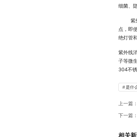
细菌、
	紫外线消毒器外壳主体采用的是304食品级不锈钢材料，经过抛光打磨制成，具有耐腐蚀、耐高温，不锈钢的特
点，即
绝灯管
紫外线
子等微
304不
是什
上一篇
下一篇
相关新