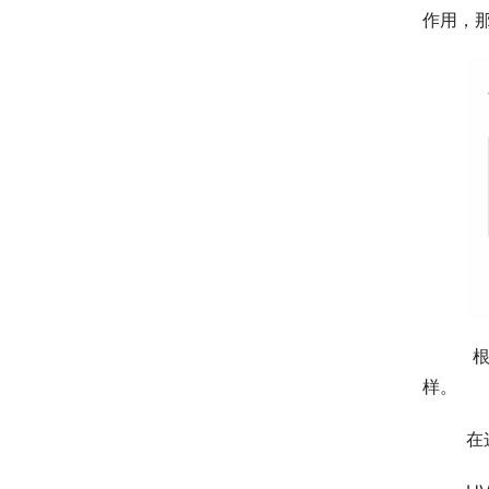
作用，
	 根据功能的差别，紫外线一般分为4个波段，分别为UV-A，UV-B，UV-C以及V-UV，每个波段的特点各不一
样。
在