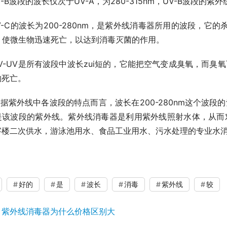
V-B
波段的波长仅次于
UV-A
，为
280-315nm
，
UV-B
波段的紫外
V-C
的波长为
200-280nm
，是紫外线消毒器所用的波段，它的
，使微生物迅速死亡，以达到消毒灭菌的作用。
V-UV
是所有波段中波长zui短的，它能把空气变成臭氧，而臭
物死亡。
是该波段的紫外线。紫外线消毒器是利用紫外线照射水体，从而
字楼二次供水，游泳池用水、食品工业用水、污水处理的专业水
好的
是
波长
消毒
紫外线
较
：
紫外线消毒器为什么价格区别大