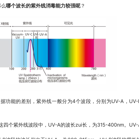
那么
哪个波长的紫外线消毒能力较强呢
？
这四个紫外线波段中，
UV-A
的波长zui长，为
315-400nm
。
UV-