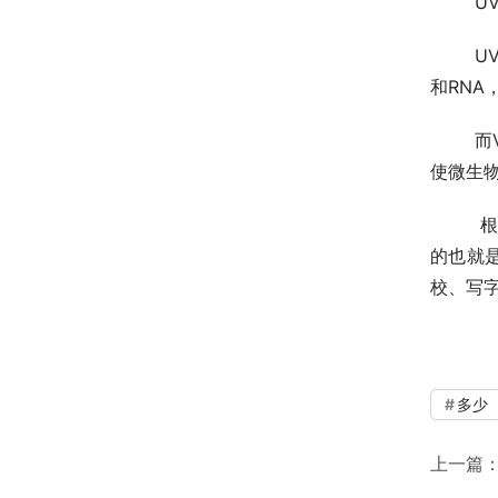
	U
	U
和
RNA
而
使微生
	 根据紫外线中各波段的特点而言，波长在200-280nm这个波段的紫外线消毒效果较好，而紫外线消毒器所采用
的也就
校、写
多少
上一篇