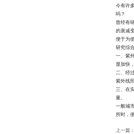
今有许
吗？
曾经有
的衰减
便于为
研究综合
一、紫外
显加快
二、经
紫外线
三、在
量。
一般城
所时，
上一篇