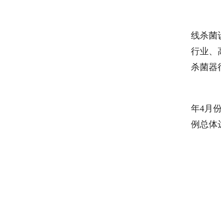
　
线杀菌
行业、
杀菌器
　
年4月
例总体