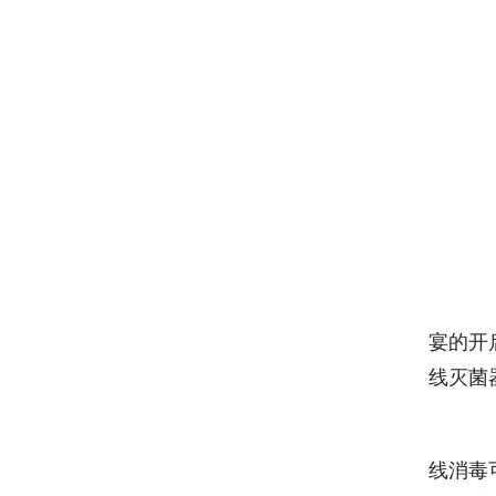
　
宴的开
线灭菌
　
线消毒