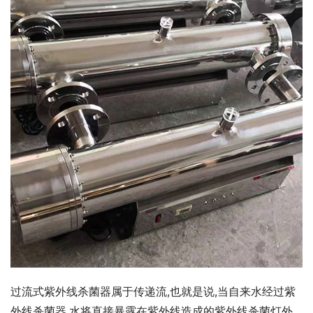
过流式紫外线杀菌器属于传递流,也就是说,当自来水经过紫
外线杀菌器,水将直接暴露在紫外线造成的紫外线杀菌灯外