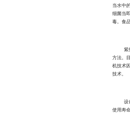
当水中的
细菌当
毒。食
	紫外线消毒机消毒杀菌是一种物理消毒方，具有广谱杀菌能力，紫外线消毒机也是一不会产生消毒副产物的消毒
方法。
机技术
技术。
	设备经过大型专业喷砂机处理，在去除表面氧化皮的同时，还提高产品抗疲劳强度和腐蚀能力，外表更加美观，
使用寿