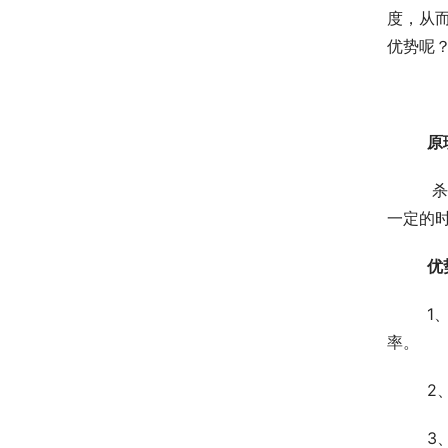
度，从
优势呢
原
	 杀菌的原理是采用紫外线的灯管所射发出的辐照强度，并且还与被照物品的距离是成反比。所以当辐照强度到达
一定的
优
	1、具有较高效率的杀菌:因为紫外线对细菌和病毒的杀菌使用过程当中在一到二秒就可以达到百分之99的杀菌
率。
	
	3、紫外线杀菌器没有二次污染:因为它没有加入任何的化学药剂，所以它不会对水体和周围环境产生二次的污