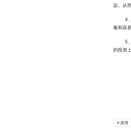
染。从
	4、在运行上面安全和可靠:在传统的消毒技术当基本上是采用氯化物或者是臭氧，特别是在消毒剂上就是属于剧
毒和容
	5、在成本和运行维护上面的费用比较低：因为设备在占地上面比较小和在构筑物上的要求也很简单，因此在总
的投资
原理