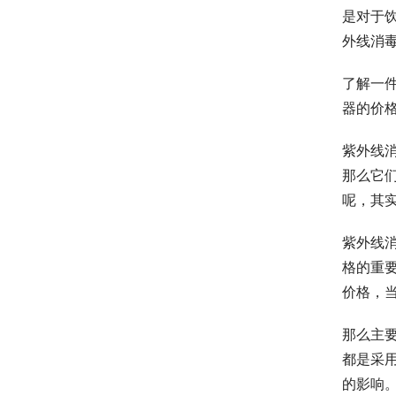
是对于
外线消
了解一
器的价
紫外线
那么它
呢，其
紫外线
格的重
价格，
那么主
都是采用
的影响