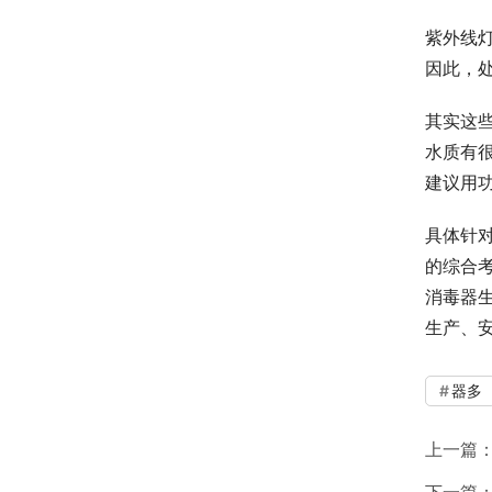
紫外线
因此，
其实这
水质有
建议用
具体针
的综合
消毒器
生产、
器多
上一篇
下一篇